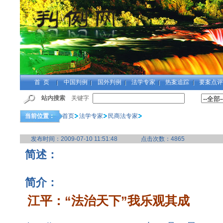
首 页
中国判例
国外判例
法学专家
热案追踪
要案点评
站内搜索
关键字
当前位置：
首页
法学专家
民商法专家
发布时间：
2009-07-10 11:51:48
点击次数：
4865
简述：
简介：
江平：“法治天下”我乐观其成