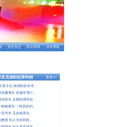
物
贪官丑态
民众诉求
法学博客
新官员渎职犯罪判例
更多>>
大喜主任 南湖村的水湾...
洪锐董事长 穿越冬雪行...
筱玲院长 女模特漂亮却...
小刚检察长 一阵风吹到...
安市长 见金钱美女...
教授 犯人当杖则杖...
志明局长 如今是否成为...