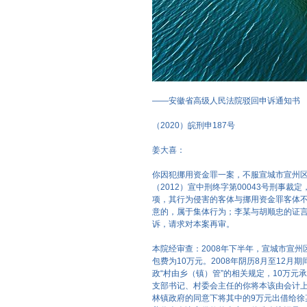
——安徽省高级人民法院驳回申诉通知书
（2020）皖刑申187号
姜大喜：
你因犯挪用资金罪一案，不服宣城市宣州区人
（2012）宣中刑终字第00043号刑事
项，其行为侵害的客体与挪用资金罪客体
意的，属于集体行为；李某与胡顺忠的证言
诉，请求对本案再审。
本院经审查：2008年下半年，宣城市宣
包费为10万元。2008年阴历8月至12
政“村由乡（镇）管”的相关规定，10万
支部书记、村委会主任的你将本该由会计
林镇政府的同意下将其中的9万元出借给徐