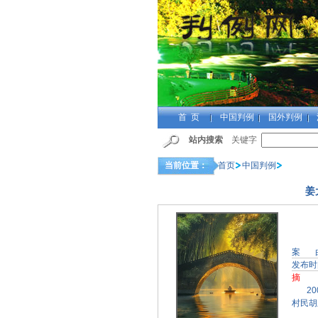
首 页
中国判例
国外判例
站内搜索
关键字
当前位置：
首页
中国判例
姜
案 
发布时
摘 
200
村民胡