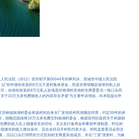
民法院（2012）宣刑初字第00044号刑事判决、宣城市中级人民法院
裁定，以“你外借给徐某的9万元不是村集体资金，而是你替胡顺忠保管的私人款
不符；你借给徐某的9万元私人款项是经南湖村其他村支两委委员一致口头同
关于10万元承包费接收人的内容存在矛盾”为主要申诉理由，向本院提出申
州区洪林镇南湖村委会将该村的自来水厂发包给村民胡顺忠经营，约定50年的承
月期间，胡顺忠陆续将10万元承包费交到南湖村委会，根据宣州区政府关于村级财
元承包费的收入应上报缴存至农经站，支出实行备用金和事前申请制度。时任村
上报缴存的收入擅自保存，且在未经召开村民代表大会、村民监督委员会和洪
某，仅以口头打招呼的方式告知村支两委其他成员，并在“三资”清查时，为掩