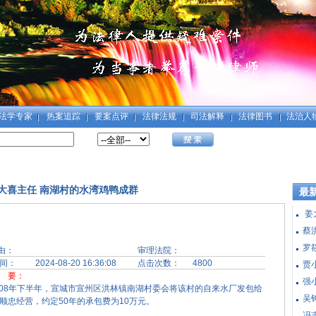
法学专家
热案追踪
要案点评
法律法规
司法解释
法律图书
法治人
大喜主任 南湖村的水湾鸡鸭成群
最
姜
蔡
罗
由：
审理法院：
间：
2024-08-20 16:36:08
点击次数：
4800
贾
要：
强小
8年下半年，宣城市宣州区洪林镇南湖村委会将该村的自来水厂发包给
吴钩
顺忠经营，约定50年的承包费为10万元。
冯