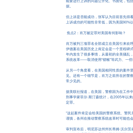
能要进行上诉的问题公开化、书面化，包
据。
但上诉是否能成功，张军认为目前首先得看
上诉成功的可能性非常低，因为美国90%
焦点2：肖万被定罪对美国有何影响？
肖万被判三项罪名全部成立在美国引来欢
伊德案在美国历史上肯定会是一个里程碑
年内发生了很多事情，从最初的全美骚乱，
系统改革——取消使用“锁喉”等武力、一
从另一个角度看，在美国相同性质的案件
见。还有一个细节是，肖万之前所在的警
常少见的。
据美联社报道，在美国，警察因为在工作
刑事学家菲尔·斯汀森统计，在2005年以
定罪。
“这起案件肯定会给美国的警察系统、警民
谨慎，各州在推动警察系统改革时可能也会
审判宣布后，明尼苏达州州长蒂姆·沃尔茨