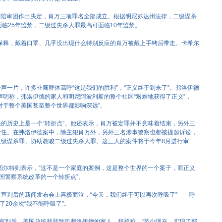
后，陪审团作出决定，肖万三项罪名全部成立。根据明尼苏达州法律，二级谋杀
面临25年监禁，二级过失杀人罪最高可面临10年监禁。
保释，戴着口罩、几乎没出现什么特别反应的肖万被戴上手铐后带走。卡希尔
声一片，许多非裔群体高呼“这是我们的胜利”，“正义终于到来了”。弗洛伊德
声明称，弗洛伊德的家人和明尼阿波利斯的整个社区“艰难地获得了正义”，
对于整个美国甚至整个世界都影响深远”。
的历史上是一个“转折点”。他还表示，肖万被定罪并不意味着结束，另外三
责任。在弗洛伊德案中，除主犯肖万外，另外三名涉事警察也都被提起诉讼，
三级谋杀罪、协助教唆二级过失杀人罪。这三人的案件将于今年8月进行审
图尔特则表示，“这不是一个家庭的案例，这是整个世界的一个案子，而正义
美国警察系统改革的一个转折点”。
宣判后的新闻发布会上喜极而泣，“今天，我们终于可以再次呼吸了”——呼
了20余次“我不能呼吸了”。
件宣判后，美国总统拜登致电弗洛伊德的家人。拜登称，“至少现在，实现了部