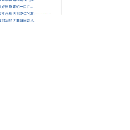
婷律师 毒蛇一口吞...
索斯总裁 天都吃惊的离...
骚郡法院 无罪瞬间是风...