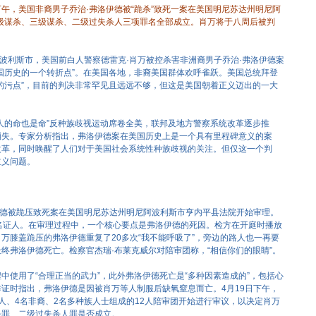
下午，美国非裔男子乔治·弗洛伊德被“跪杀”致死一案在美国明尼苏达州明尼阿
级谋杀、三级谋杀、二级过失杀人三项罪名全部成立。肖万将于八周后被判
阿波利斯市，美国前白人警察德雷克·肖万被控杀害非洲裔男子乔治·弗洛伊德案
国历史的一个转折点”。在美国各地，非裔美国群体欢呼雀跃。美国总统拜登
的污点”，目前的判决非常罕见且远远不够，但这是美国朝着正义迈出的一大
人的命也是命”反种族歧视运动席卷全美，联邦及地方警察系统改革逐步推
消失。专家分析指出，弗洛伊德案在美国历史上是一个具有里程碑意义的案
改革，同时唤醒了人们对于美国社会系统性种族歧视的关注。但仅这一个判
主义问题。
伊德被跪压致死案在美国明尼苏达州明尼阿波利斯市亨内平县法院开始审理。
名证人。在审理过程中，一个核心要点是弗洛伊德的死因。检方在开庭时播放
万膝盖跪压的弗洛伊德重复了20多次“我不能呼吸了”，旁边的路人也一再要
终弗洛伊德死亡。检察官杰瑞·布莱克威尔对陪审团称，“相信你们的眼睛”。
中使用了“合理正当的武力”，此外弗洛伊德死亡是“多种因素造成的”，包括心
证时指出，弗洛伊德是因被肖万等人制服后缺氧窒息而亡。4月19日下午，
人、4名非裔、2名多种族人士组成的12人陪审团开始进行审议，以决定肖万
杀罪、二级过失杀人罪是否成立。