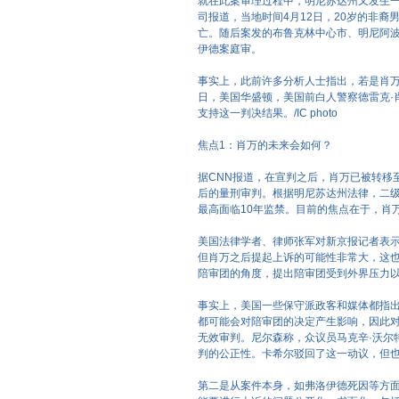
就在此案审理过程中，明尼苏达州又发生
司报道，当地时间4月12日，20岁的非
亡。随后案发的布鲁克林中心市、明尼阿
伊德案庭审。
事实上，此前许多分析人士指出，若是肖万
日，美国华盛顿，美国前白人警察德雷克·
支持这一判决结果。/IC photo
焦点1：肖万的未来会如何？
据CNN报道，在宣判之后，肖万已被转移
后的量刑审判。根据明尼苏达州法律，二级
最高面临10年监禁。目前的焦点在于，肖
美国法律学者、律师张军对新京报记者表
但肖万之后提起上诉的可能性非常大，这
陪审团的角度，提出陪审团受到外界压力
事实上，美国一些保守派政客和媒体都指
都可能会对陪审团的决定产生影响，因此
无效审判。尼尔森称，众议员马克辛·沃尔
判的公正性。卡希尔驳回了这一动议，但
第二是从案件本身，如弗洛伊德死因等方