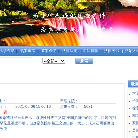
法学专家
热案追踪
要案点评
法律法规
司法解释
法律图书
法治人
最
太
卡
由：
审理法院：
间：
2021-05-06 15:00:16
点击次数：
5681
徐
要：
郭
统拜登当天表示，系统性种族主义是“美国灵魂中的污点”，目前的判
安德
罕见且远远不够，但这是美国朝着正义迈出的一大步，未来还需要做出
改变。
吴
香