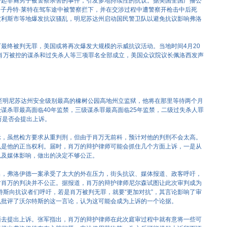
一起非裔男子被警察杀害的事件，引发多地持续性的抗议。据美国全国广播公
裔男子丹特·莱特在驾车途中被警察拦下，并在交涉过程中遭警察开枪击中后死
波利斯市等地爆发抗议骚乱，明尼苏达州启动国民警卫队以避免抗议影响弗洛
最终被判无罪，美国或将再次爆发大规模的示威抗议活动。当地时间4月20
肖万被控的谋杀和过失杀人等三项罪名全部成立，美国众议院议长佩洛西发声
至明尼苏达州安全级别最高的橡树公园高地州立监狱，他将在那里等待两个月
谋杀罪最高面临40年监禁，三级谋杀罪最高面临25年监禁，二级过失杀人罪
万是否会提出上诉。
示，虽然检方要求从重判刑，但由于肖万无前科，预计对他的判刑不会太高。
也是他的正当权利。届时，肖万的辩护律师可能会抓住几个方面上诉，一是从
以及媒体影响，做出的决定不够公正。
出，弗洛伊德一案承受了太大的外在压力，街头抗议、媒体报道、政客呼吁，
对肖万的判决并不公正。据报道，肖万的辩护律师尼尔森试图让此次审判成为
特斯向抗议者们呼吁，若是肖万被判无罪，就要“更加对抗”，其言论影响了审
也批评了沃尔特斯的这一言论，认为这可能会成为上诉的一个论据。
面去提出上诉。张军指出，肖万的辩护律师在此次庭审过程中就有意将一些可