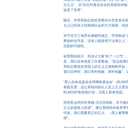
分正义”，但“在应对真实存在的系统性种
改变了世界”。
随后，拜登和副总统哈里斯在白宫发表全
主义已经深入到美国社会的方方面面，包
对于肖万三项罪名都被判成立，拜登称这“太
释放的信号是，没有人能凌驾于法律之上”
悲剧的可能性。
哈里斯则表示，判决让大家“松了一口气”
是，我们还有很多工作需要做。”前总统奥
罪标志着很多美国人的正义之路刚刚开始，
我们抗争时，我们有时候输，有时候赢”，这
“黑人的命也是命全球网络基金会”（BL
家庭失望，这让系统内的白人至上主义更加
BLMGNF将持续行动，为黑人群体而战。
明尼苏达州州长蒂姆·沃尔茨则称，肖万被
正义的道路上前进”，通过系统性的改革带
结束。我们需要真正的正义。（黑人被警
律”。