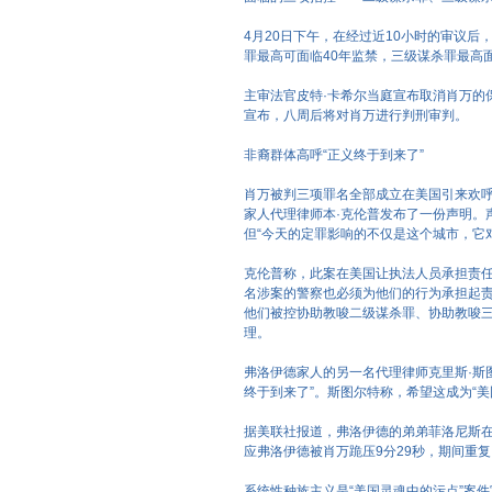
4月20日下午，在经过近10小时的审议
罪最高可面临40年监禁，三级谋杀罪最高
主审法官皮特·卡希尔当庭宣布取消肖万的
宣布，八周后将对肖万进行判刑审判。
非裔群体高呼“正义终于到来了”
肖万被判三项罪名全部成立在美国引来欢呼
家人代理律师本·克伦普发布了一份声明。
但“今天的定罪影响的不仅是这个城市，它
克伦普称，此案在美国让执法人员承担责任
名涉案的警察也必须为他们的行为承担起
他们被控协助教唆二级谋杀罪、协助教唆
理。
弗洛伊德家人的另一名代理律师克里斯·斯
终于到来了”。斯图尔特称，希望这成为“
据美联社报道，弗洛伊德的弟弟菲洛尼斯在
应弗洛伊德被肖万跪压9分29秒，期间重复
系统性种族主义是“美国灵魂中的污点”案