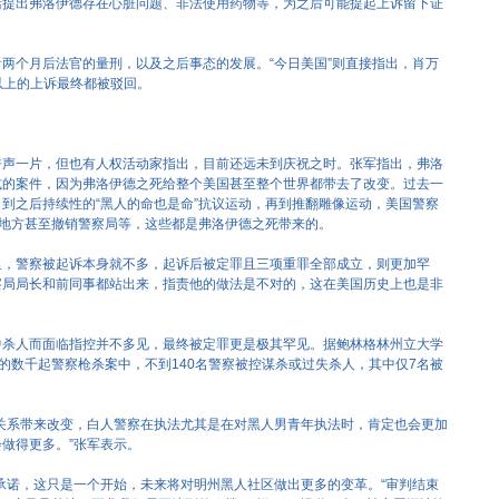
括提出弗洛伊德存在心脏问题、非法使用药物等，为之后可能提起上诉留下证
两个月后法官的量刑，以及之后事态的发展。“今日美国”则直接指出，肖万
以上的上诉最终都被驳回。
呼声一片，但也有人权活动家指出，目前还远未到庆祝之时。张军指出，弗洛
式的案件，因为弗洛伊德之死给整个美国甚至整个世界都带去了改变。过去一
到之后持续性的“黑人的命也是命”抗议运动，再到推翻雕像运动，美国警察
些地方甚至撤销警察局等，这些都是弗洛伊德之死带来的。
里，警察被起诉本身就不多，起诉后被定罪且三项重罪全部成立，则更加罕
察局局长和前同事都站出来，指责他的做法是不对的，这在美国历史上也是非
中杀人而面临指控并不多见，最终被定罪更是极其罕见。据鲍林格林州立大学
来的数千起警察枪杀案中，不到140名警察被控谋杀或过失杀人，其中仅7名被
关系带来改变，白人警察在执法尤其是在对黑人男青年执法时，肯定也会更加
做得更多。”张军表示。
承诺，这只是一个开始，未来将对明州黑人社区做出更多的变革。“审判结束