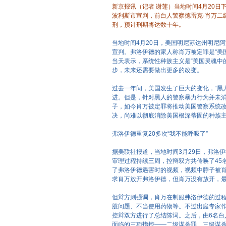
新京报讯（记者 谢莲）当地时间4月20日
波利斯市宣判，前白人警察德雷克·肖万二
刑，预计刑期将达数十年。
当地时间4月20日，美国明尼苏达州明尼
宣判。弗洛伊德的家人称肖万被定罪是“美
当天表示，系统性种族主义是“美国灵魂中
步，未来还需要做出更多的改变。
过去一年间，美国发生了巨大的变化，“黑
进。但是，针对黑人的警察暴力行为并未
子，如今肖万被定罪将推动美国警察系统
决，尚难以彻底消除美国根深蒂固的种族
弗洛伊德重复20多次“我不能呼吸了”
据美联社报道，当地时间3月29日，弗洛
审理过程持续三周，控辩双方共传唤了45
了弗洛伊德遇害时的视频，视频中脖子被肖
求肖万放开弗洛伊德，但肖万没有放开，最
但辩方则强调，肖万在制服弗洛伊德的过程
脏问题、不当使用药物等。不过出庭专家作
控辩双方进行了总结陈词。之后，由6名白
面临的三项指控——二级谋杀罪、三级谋