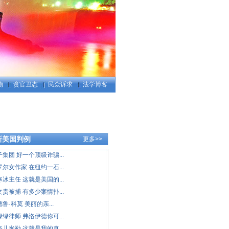
物
贪官丑态
民众诉求
法学博客
新美国判例
更多>>
子集团 好一个顶级诈骗...
罗尔女作家 在纽约一石...
寒冰主任 这就是美国的...
文贵被捕 有多少案情扑...
鲁·科莫 美丽的亲...
绿绿律师 弗洛伊德你可...
奈儿米勒 这就是我的真...