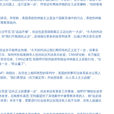
族主义问题上，这只是第一步”。拜登还对弗洛伊德的女儿吉安娜称，“你的爸爸
国讲话。拜登称，美国系统性种族主义是这个国家灵魂中的污点，系统性种族
括警察系统内。
过罕见”且“远远不够”，但这也是美国朝着正义迈出的“一大步”。“今天的判决
，但“我们不能就此止步”，必须做出更多的改变和改革，以减少再次发生这类
，但这并不能带走伤痛。“今天的判决让我们离同等的正义近了一步，但事实
巴马、加州州长纽塞姆等人也对此次判决表示欢迎。CNN评论称，肖万被定
而非结束。CNN记者范·琼斯呼吁联邦政府和国会对种族主义采取行动，“当
一次，“民众赢了”。
MGNF）则指出，在历史上相同类型的审判中，美国的刑事司法体系多次让黑人
猖狂。“我们希望这（肖万被定罪）开始意味着，白人至上主义必败”，
定罪是“迈向正义的重要一步”，但未来还有更多工作要做，他呼吁“继续在追求
来改变。总检察长基思·艾利森提到了其他案件中被警察杀害的人，称“这必须
察杀害）并非个案，需要进行社会改革以实现没有人低于法律、没有人超越法