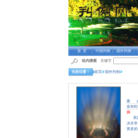
首 页
中国判例
国外判例
站内搜索
关键字
当前位置：
首页
国外判例
案 
发布时
摘 
美国总
决非常
更多的