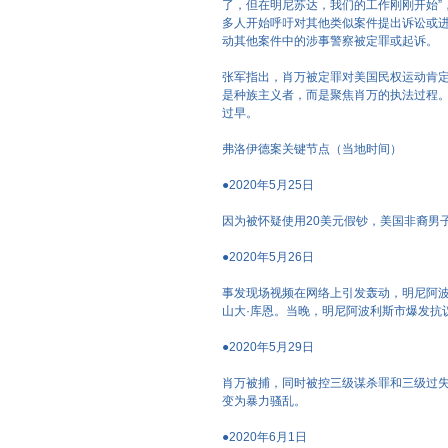
了，但在明尼苏达，我们的工作刚刚开始”
多人开始呼吁对其他类似案件提出诉讼或
动其他案件中的涉事警察被定罪或起诉。
张军指出，肖万被定罪对美国民权运动肯
是种族主义者，而是聚焦肖万的执法过程
过早。
弗洛伊德案关键节点（当地时间）
●2020年5月25日
因为被怀疑使用20美元假钞，美国非裔男子
●2020年5月26日
事发现场视频在网络上引发轰动，明尼阿波
山大·库恩。当晚，明尼阿波利斯市爆发抗
●2020年5月29日
肖万被捕，同时被控三级谋杀罪和三级过
变为暴力骚乱。
●2020年6月1日