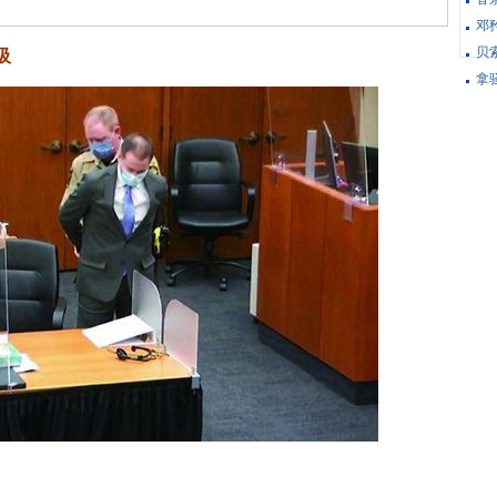
邓矜
贝
吸
拿