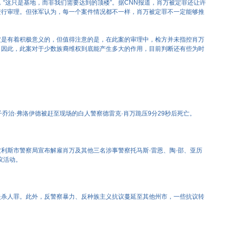
，“这只是基地，而非我们需要达到的顶楼”。据CNN报道，肖万被定罪还让许
进行审理。但张军认为，每一个案件情况都不一样，肖万被定罪不一定能够推
定是有着积极意义的，但值得注意的是，在此案的审理中，检方并未指控肖万
。因此，此案对于少数族裔维权到底能产生多大的作用，目前判断还有些为时
乔治·弗洛伊德被赶至现场的白人警察德雷克·肖万跪压9分29秒后死亡。
利斯市警察局宣布解雇肖万及其他三名涉事警察托马斯·雷恩、陶·邵、亚历
议活动。
失杀人罪。此外，反警察暴力、反种族主义抗议蔓延至其他州市，一些抗议转