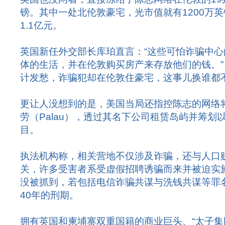
镑。其中一处北伦敦豪宅，光市值就有1200万
1.1亿元。
英国新任外交部长库珀直言：“这些可怕诈骗中
体的生活，并在伦敦购买房产来存放他们的钱。”
计发愁，诈骗犯却在伦敦住豪宅，这事儿换谁都
更让人没想到的是，美国当局还指控陈志的网络
劳（Palau），透过其名下公司租赁岛屿并筹划
目。
执法机构称，相关营地不仅涉及诈骗，还与人口
关，许多受害者系受虚假招聘诱骗而来并被迫实
没被抓到，若包括电信诈骗共谋与洗钱共谋等罪
40年的刑期。
拥有英国和柬埔寨双重国籍的商业巨头、“太子集