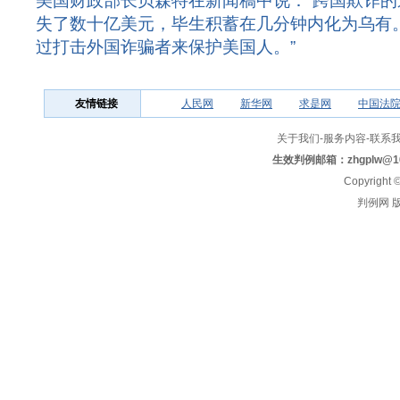
美国财政部长贝森特在新闻稿中说：“跨国欺诈
失了数十亿美元，毕生积蓄在几分钟内化为乌有
过打击外国诈骗者来保护美国人。”
友情链接
人民网
新华网
求是网
中国法
关于我们
-
服务内容
-
联系
生效判例邮箱：
zhgplw@1
Copyright
判例网 版