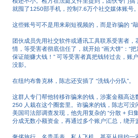
模还不小。检方在法庭文件里提到，团伙专门搞了
就囤了1250部手机，控制7.6万个社交媒体账号
这些账号可不是用来刷短视频的，而是诈骗的 “敲
团伙成员先用社交软件或通讯工具联系受害者，
情，等受害者彻底信任了，就开始 “画大饼”：“
保证能赚大钱！” 可等受害者真把钱转过去，账
没影。
在纽约布鲁克林，陈志还安插了 “洗钱小分队”。
这群人专门帮他转移诈骗来的钱，涉案金额高达
250 人栽在这个圈套里。诈骗来的钱，陈志可没
美国司法部调查发现，他先用复杂的 “分散 + 归
分成无数小额资金，再通过多个账户汇总，绕开
奢侈旅行、名贵手表、私人飞机，甚至从纽约一