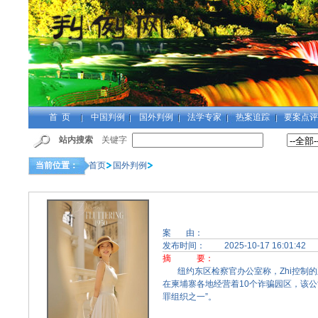
首 页
中国判例
国外判例
法学专家
热案追踪
要案点评
站内搜索
关键字
当前位置：
首页
国外判例
案 由：
发布时间：
2025-10-17 16:01:42
摘 要：
纽约东区检察官办公室称，Zhi控制的王子集团（
在柬埔寨各地经营着10个诈骗园区，该公
罪组织之一”。